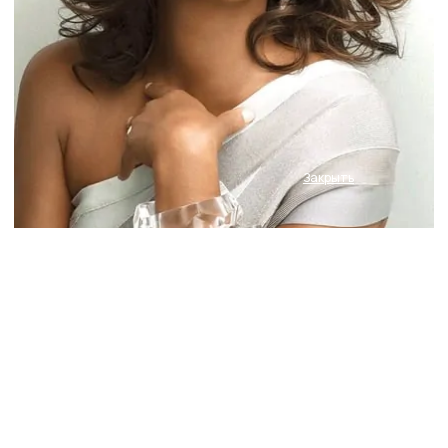
Закрыть
Дарим промокод -10%
на твою первую
покупку
Подпишись на рассылку и получай
непринужденные письма от нашей команды.