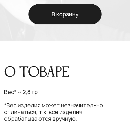
*Вес изделия может незначительно
отличаться, т.к. все изделия
обрабатываются вручную.
Серьги Уитни выполнены из серебра 925
пробы (также его называют стерлинговое
серебро). В зависимости от вашего выбора
изделие покрыто слоем родия или
позолотой. Родирование защищает
ювелирное изделие от коррозии и износа.
ЕСЛИ ВЫ ВЫБИРАЕТЕ УКРАШЕНИЕ В
ПОЗОЛОТЕ, срок отправки может
перенестись на несколько дней, т.к.
нанесение позолоты занимает от 1 до 4
рабочих дней. Все украшения на складе
хранятся в серебре.