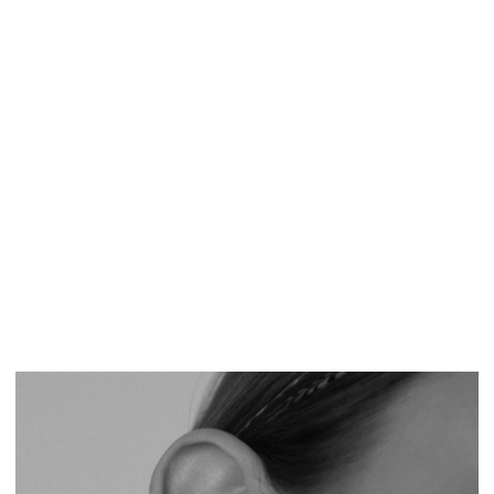
История
создания
Украшение названо в
честь
американской
актрисы кино, поп-,
соул- и ритм-энд-
блюзовой певицы и
фотомодели, одной
из самых
коммерчески