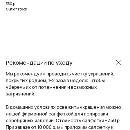
Даю свое согласие на обработку
персональных
350
р.
данных
Out of stock
Подписаться
I
Договор оферты
Политика обработки
персональных данных
ИНН 440118673984
Рекомендации по уходу
ОГРНИП 320440100000617
ИП Якунина Мария Дмитриевна
Мы рекомендуем проводить чистку украшений,
Оператор персональных данных. Рег.
№ 44-25-007781
покрытых родием, 1-2 раза в неделю, чтобы
Авторские права © 2026 Mari Cush. Все права
уберечь их от потемнения и возможных
защищены.
загрязнений.
*принадлежит Meta. Признана экстремистской
организацией и запрещена на территории РФ.
В домашних условиях освежить украшения можно
Создано:
нашей фирменной салфеткой для полировки
серебряных изделий. Стоимость салфетки - 350 р.
При заказе от 10 000 р. мы приложим салфетку к