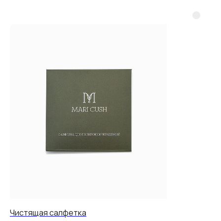
контакты
+7 967-681-82-65
What's app
Telegram
Max
order@maricush.com
Кострома
Пряничные Ряды 1.
Ежедневно 10:00 - 19:00
Дарим промокод -10% на твою первую покупку.
Подпишись на рассылку и получай
непринужденные письма от нашей команды.
Чистящая салфетка