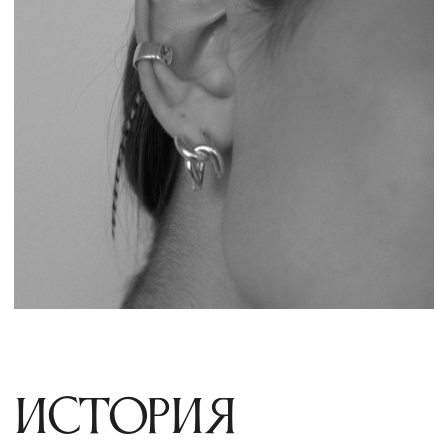
успешных
исполнительниц в
истории мировой
музыки Уитни
Элизабет Хьюстон