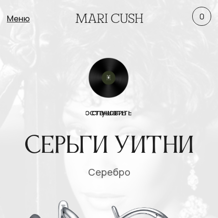
0
Меню
остановить
слушать
Серьги Уитни
Серебро