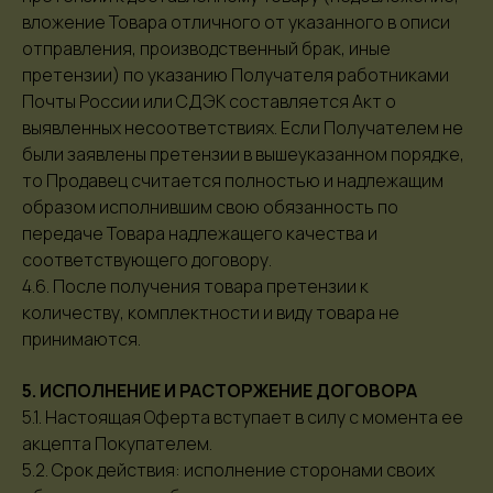
вложение Товара отличного от указанного в описи
каталог
подарочные
делия
коллекции
сертификаты
отправления, производственный брак, иные
цепи
женские украшения
претензии) по указанию Получателя работниками
серьги
мужские украшения
Почты России или СДЭК составляется Акт о
кулоны
для самых маленьких
выявленных несоответствиях. Если Получателем не
кольца
были заявлены претензии в вышеуказанном порядке,
то Продавец считается полностью и надлежащим
покупателям
соц.сети
образом исполнившим свою обязанность по
передаче Товара надлежащего качества и
оплата
Вконтакте
соответствующего договору.
доставка
Telegram Channel
4.6. После получения товара претензии к
обмен и возврат
Instagram*
количеству, комплектности и виду товара не
представители
принимаются.
уход за украшениями
5. ИСПОЛНЕНИЕ И РАСТОРЖЕНИЕ ДОГОВОРА
образы
сервисное
5.1. Настоящая Оферта вступает в силу с момента ее
обслуживание
акцепта Покупателем.
5.2. Срок действия: исполнение сторонами своих
контакты