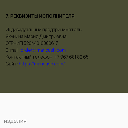
7. РЕКВИЗИТЫ ИСПОЛНИТЕЛЯ
Индивидуальный предприниматель
Якунина Мария Дмитриевна
ОГРНИП 32044010000617
Е-mail:
order@maricush.com
Контактный телефон: +7 967 681 82 65
Сайт:
https://maricush.com/