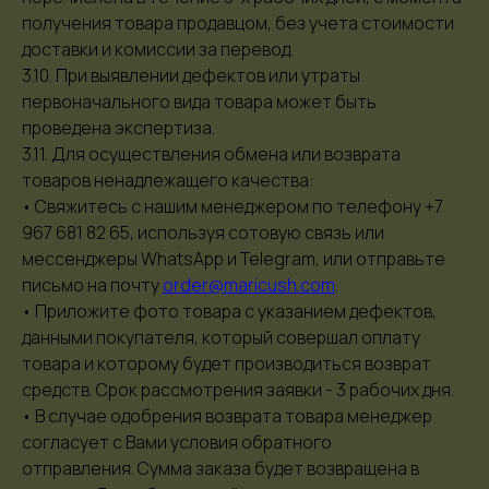
получения товара продавцом, без учета стоимости
доставки и комиссии за перевод.
3.10. При выявлении дефектов или утраты
первоначального вида товара может быть
проведена экспертиза.
3.11. Для осуществления обмена или возврата
товаров ненадлежащего качества:
• Свяжитесь с нашим менеджером по телефону +7
967 681 82 65, используя сотовую связь или
мессенджеры WhatsApp и Telegram, или отправьте
письмо на почту
order@maricush.com
.
• Приложите фото товара с указанием дефектов,
данными покупателя, который совершал оплату
товара и которому будет производиться возврат
средств. Срок рассмотрения заявки - 3 рабочих дня.
• В случае одобрения возврата товара менеджер
согласует с Вами условия обратного
отправления. Сумма заказа будет возвращена в