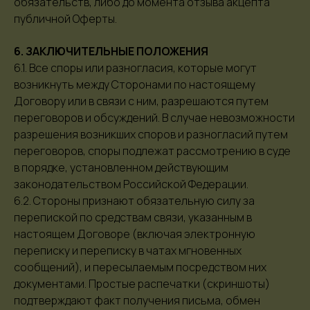
обязательств, либо до момента отзыва акцепта
публичной Оферты.
+7 967-681-82-65
What's app
6. ЗАКЛЮЧИТЕЛЬНЫЕ ПОЛОЖЕНИЯ
Telegram
6.1. Все споры или разногласия, которые могут
Max
возникнуть между Сторонами по настоящему
order@maricush.com
Договору или в связи с ним, разрешаются путем
переговоров и обсуждений. В случае невозможности
разрешения возникших споров и разногласий путем
Кострома
переговоров, споры подлежат рассмотрению в суде
Пряничные Ряды 1.
в порядке, установленном действующим
Ежедневно 10:00 - 19:00
законодательством Российской Федерации.
6.2. Стороны признают обязательную силу за
Дарим промокод -10% на твою первую покупку.
перепиской по средствам связи, указанным в
Подпишись на рассылку и получай
настоящем Договоре (включая электронную
непринужденные письма от нашей команды.
переписку и переписку в чатах мгновенных
сообщений), и пересылаемым посредством них
документами. Простые распечатки (скриншоты)
Даю свое согласие на обработку
персональных
данных
подтверждают факт получения письма, обмен