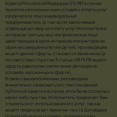
Кодекса Российской Федерации (ГК РФ) в случае
принятия изложенных ниже условий и оплаты услуг
юридическое лицо/индивидуальный
предприниматель (в том числе заключившее
отдельный договор на оплату услуг Исполнителя в
интересах третьих лиц) или физическое лицо
(действующее в своих интересах или в интересах
своих несовершеннолетних детей), производящее
акцепт данной оферты, становится Заказчиком (в
соответствии с пунктом 3 статьи 438 ГК РФ акцепт
оферты равносилен заключению договора на
условиях, изложенных в оферте).
В связи с вышеизложенным, рекомендуем
внимательно ознакомиться с текстом данной
публичной оферты и в случае, если Вы не согласны с
каким-либо пунктом, Исполнитель предлагает Вам
отказаться от использования его услуг, так как
акцепт предполагает принятие текста Договора в
полном объеме на условиях, указанных в нем.