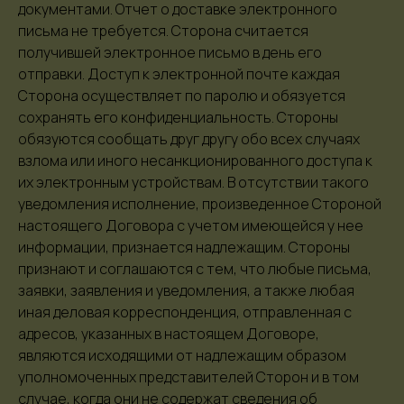
документами. Отчет о доставке электронного
Подписаться
письма не требуется. Сторона считается
получившей электронное письмо в день его
отправки. Доступ к электронной почте каждая
Сторона осуществляет по паролю и обязуется
I
Договор оферты
Политика обработки
сохранять его конфиденциальность. Стороны
персональных данных
обязуются сообщать друг другу обо всех случаях
ИНН 440118673984
ОГРНИП 320440100000617
взлома или иного несанкционированного доступа к
ИП Якунина Мария Дмитриевна
их электронным устройствам. В отсутствии такого
Оператор персональных данных. Рег.
№ 44-25-007781
уведомления исполнение, произведенное Стороной
настоящего Договора с учетом имеющейся у нее
Авторские права © 2026 Mari Cush. Все права
защищены.
информации, признается надлежащим. Стороны
*принадлежит Meta. Признана экстремистской
признают и соглашаются с тем, что любые письма,
организацией и запрещена на территории РФ.
заявки, заявления и уведомления, а также любая
Создано:
иная деловая корреспонденция, отправленная с
адресов, указанных в настоящем Договоре,
являются исходящими от надлежащим образом
уполномоченных представителей Сторон и в том
случае, когда они не содержат сведения об