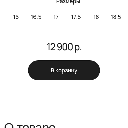
О товаре
Вес* ~ 11,5 гр
*Вес изделия может незначительно
отличаться, т.к. все изделия
обрабатываются вручную.
Кольцо Шинейд выполнено из серебра 925
пробы (также его называют стерлинговое
серебро) и инкрустировано авантюрином.
Авантюрин придает ясности мыслям,
способствует повышению настроения и
притягивает удачу. Изделие покрыто слоем
родия, которое защищает ювелирное
изделие от коррозии и износа.