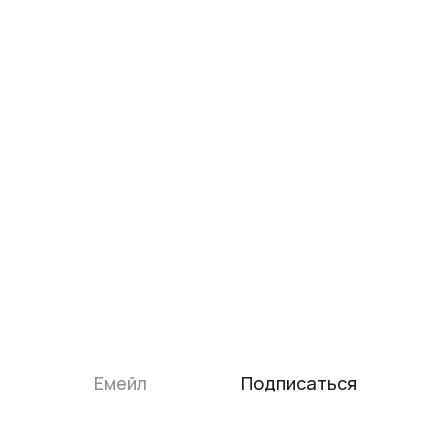
Закрыть
Дарим промокод -10% на твою
первую покупку
Подпишись на рассылку и получай
непринужденные письма от нашей команды.
Подписаться