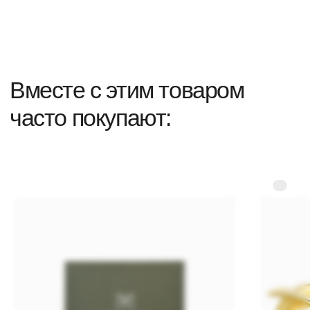
серьги
мужские украшения
кулоны
для самых маленьких
кольца
покупателям
соц.сети
оплата
Вконтакте
доставка
Telegram Channel
обмен и возврат
Instagram*
представители
уход за украшениями
образы
сервисное
обслуживание
контакты
+7 967-681-82-65
What's app