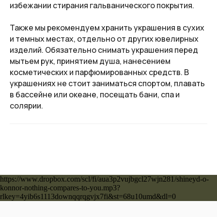
избежании стирания гальванического покрытия.
Также мы рекомендуем хранить украшения в сухих
и темных местах, отдельно от других ювелирных
изделий. Обязательно снимать украшения перед
мытьем рук, принятием душа, нанесением
косметических и парфюмированных средств. В
украшениях не стоит заниматься спортом, плавать
в бассейне или океане, посещать бани, спа и
солярии.
https://www.dropbox.com/scl/fi/aua3p2vujbgcl27wjn281/shineyd-o-
konnor-nothing-compares-to-you.mp3?
rlkey=4yib6s1113downqqrqgvjx7fi&st=68u10umd&dl=0