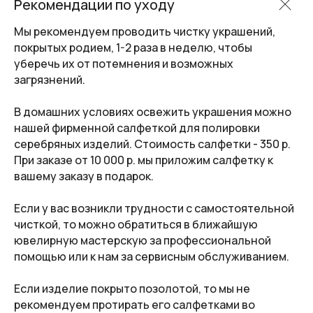
Рекомендации по уходу
Мы рекомендуем проводить чистку украшений,
I
Договор оферты
Политика обработки
персональных данных
покрытых родием, 1-2 раза в неделю, чтобы
уберечь их от потемнения и возможных
ИНН 440118673984
ОГРНИП 320440100000617
загрязнений.
ИП Якунина Мария Дмитриевна
Оператор персональных данных. Рег.
В домашних условиях освежить украшения можно
№ 44-25-007781
нашей фирменной салфеткой для полировки
Авторские права © 2026 Mari Cush. Все права
защищены.
серебряных изделий. Стоимость салфетки - 350 р.
При заказе от 10 000 р. мы приложим салфетку к
*принадлежит Meta. Признана экстремистской
организацией и запрещена на территории РФ.
вашему заказу в подарок.
Создано:
Если у вас возникли трудности с самостоятельной
чисткой, то можно обратиться в ближайшую
ювелирную мастерскую за профессиональной
помощью или к нам за сервисным обслуживанием.
Если изделие покрыто позолотой, то мы не
рекомендуем протирать его салфетками во