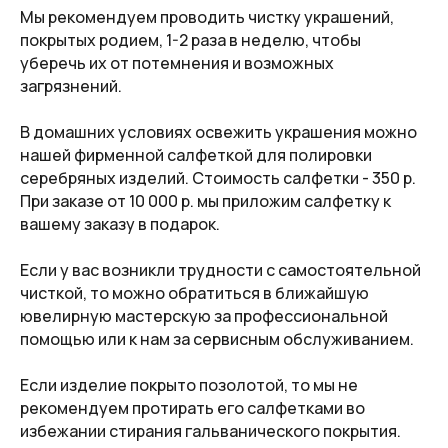
защищены.
Мы рекомендуем проводить чистку украшений,
покрытых родием, 1-2 раза в неделю, чтобы
*принадлежит Meta. Признана экстремистской
уберечь их от потемнения и возможных
организацией и запрещена на территории РФ.
загрязнений.
Создано:
В домашних условиях освежить украшения можно
нашей фирменной салфеткой для полировки
серебряных изделий. Стоимость салфетки - 350 р.
При заказе от 10 000 р. мы приложим салфетку к
вашему заказу в подарок.
Если у вас возникли трудности с самостоятельной
чисткой, то можно обратиться в ближайшую
ювелирную мастерскую за профессиональной
помощью или к нам за сервисным обслуживанием.
Если изделие покрыто позолотой, то мы не
рекомендуем протирать его салфетками во
избежании стирания гальванического покрытия.