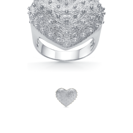
Размеры
15.5
16
16.5
17
17.5
18
18.5
19
8 800 р.