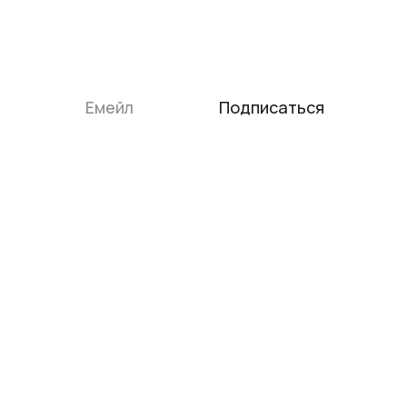
первую покупку
Подпишись на рассылку и получай
непринужденные письма от нашей команды.
Подписаться