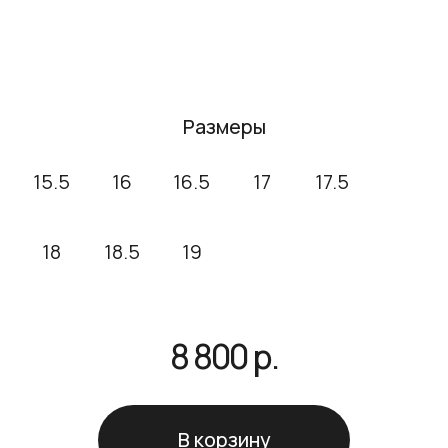
В корзину
О товаре
Вес* ~ 7,5 гр
*Вес изделия может незначительно
отличаться, т.к. все изделия
обрабатываются вручную.
Кольцо в форме сердца Мари выполнено из
серебра 925 пробы (также его называют
стерлинговое серебро). В зависимости от
вашего выбора изделие покрыто слоем
родия или позолотой. Родирование
защищает ювелирное изделие от коррозии
и износа.