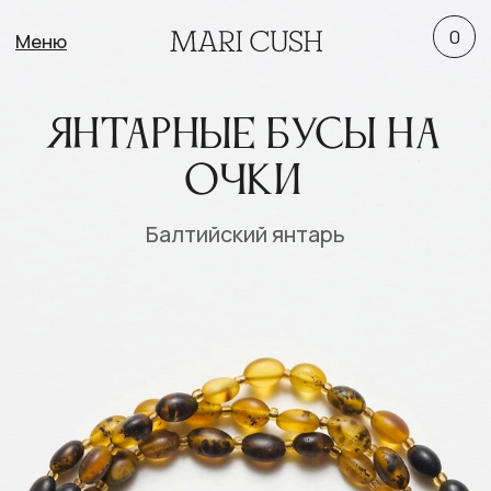
0
Меню
Янтарные бусы на
очки
Балтийский янтарь